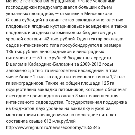
менее 2 гектаров виноградников. «Ранее условиями
господдержки предусматривался больший объем
указанных площадей», — отметили в Минсельхозе.
Ставка субсидий на один гектар закладки многолетних
плодовых и ягодных кустарниковых насаждений, а также
плодовых и ягодных питомников из бюджетов двух
уровней составит 42 тыс. рублей. Один гектар закладки
садов интенсивного типа просубсидируется в размере
136 тыс.рублей, виноградников и виноградных
питомников — 50 тыс.рублей бюджетных средств.
В целом в Кабардино-Балкарии за 2008-2012 годы
заложено 5,5 тыс. га многолетних насаждений, в том
числе более 2 тыс. га садов интенсивного типа и 1,2 тыс.
га виноградников. Также на общей площади 125 га
осуществлена закладка питомников, которые обеспечат
ежегодное производство около 3 млн. саженцев для
интенсивного садоводства. Государственная поддержка
из бюджетов двух уровней на закладку и уход за
многолетними насаждениями за последние пять лет
составила свыше 612 млн.рублей.
http://www.regnum.ru/news/economy/1653345