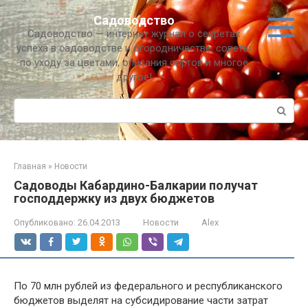
Перейти
Садоводство
к
Садоводство — интернет журнал о секретах
контенту
успеха в садоводстве и огородничестве, советы
по уходу за цветами, описания сортов и многое
другое!
Поиск:
Главная
»
Новости
Садоводы Кабардино-Балкарии получат
господдержку из двух бюджетов
Опубликовано:
26.04.2013
Новости
Alex
По 70 млн рублей из федерального и республиканского
бюджетов выделят на субсидирование части затрат