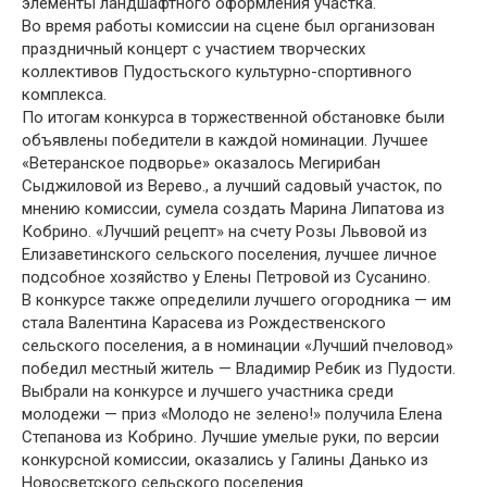
элементы ландшафтного оформления участка.
Во время работы комиссии на сцене был организован
праздничный концерт с участием творческих
коллективов Пудостьского культурно-спортивного
комплекса.
По итогам конкурса в торжественной обстановке были
объявлены победители в каждой номинации. Лучшее
«Ветеранское подворье» оказалось Мегирибан
Сыджиловой из Верево., а лучший садовый участок, по
мнению комиссии, сумела создать Марина Липатова из
Кобрино. «Лучший рецепт» на счету Розы Львовой из
Елизаветинского сельского поселения, лучшее личное
подсобное хозяйство у Елены Петровой из Сусанино.
В конкурсе также определили лучшего огородника — им
стала Валентина Карасева из Рождественского
сельского поселения, а в номинации «Лучший пчеловод»
победил местный житель — Владимир Ребик из Пудости.
Выбрали на конкурсе и лучшего участника среди
молодежи — приз «Молодо не зелено!» получила Елена
Степанова из Кобрино. Лучшие умелые руки, по версии
конкурсной комиссии, оказались у Галины Данько из
Новосветского сельского поселения.