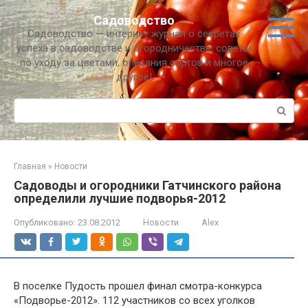
Перейти
Садоводство
к
Садоводство — интернет журнал о секретах
контенту
успеха в садоводстве и огородничестве, советы
по уходу за цветами, описания сортов и многое
другое!
Поиск:
Главная
»
Новости
Садоводы и огородники Гатчинского района
определили лучшие подворья-2012
Опубликовано:
23.08.2012
Новости
Alex
В поселке Пудость прошел финал смотра-конкурса
«Подворье-2012». 112 участников со всех уголков