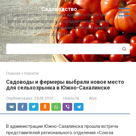
Перейти
Садоводство
к
Садоводство — интернет журнал о секретах
контенту
успеха в садоводстве и огородничестве, советы
по уходу за цветами, описания сортов и многое
другое!
Поиск:
Главная
»
Новости
Садоводы и фермеры выбрали новое место
для сельхозрынка в Южно-Сахалинске
Опубликовано:
24.03.2012
Новости
Alex
В администрации Южно-Сахалинска прошла встреча
представителей регионального отделения «Союза