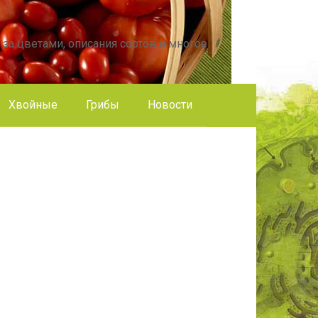
 за цветами, описания сортов и многое
Хвойные
Грибы
Новости