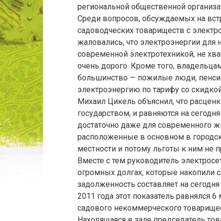
региональной общественной организа
Среди вопросов, обсуждаемых на вст
садоводческих товариществ с электро
жаловались, что электроэнергии для
современной электротехникой, не хват
очень дорого. Кроме того, владельца
большинство — пожилые люди, пенсио
электроэнергию по тарифу со скидкой
Михаил Цикель объяснил, что расцен
государством, и равняются на сегодня
достаточно даже для современного жи
расположенные в основном в городско
местности и потому льготы к ним не 
Вместе с тем руководитель электрос
огромных долгах, которые накопили 
задолженность составляет на сегодня 
2011 года этот показатель равнялся 6
садового некоммерческого товарищес
Находящаяся в зале председатель тов