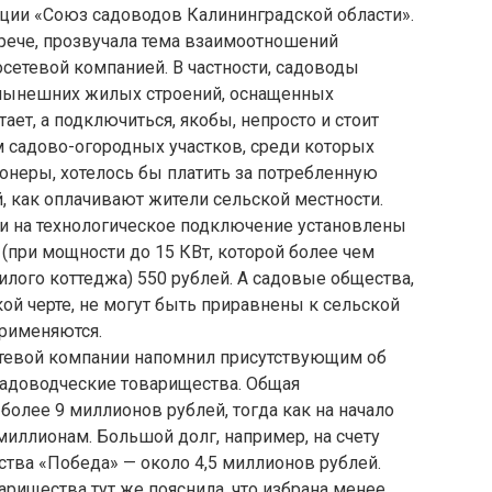
ции «Союз садоводов Калининградской области».
рече, прозвучала тема взаимоотношений
сетевой компанией. В частности, садоводы
 нынешних жилых строений, оснащенных
ает, а подключиться, якобы, непросто и стоит
м садово-огородных участков, среди которых
неры, хотелось бы платить за потребленную
, как оплачивают жители сельской местности.
ки на технологическое подключение установлены
 (при мощности до 15 КВт, которой более чем
лого коттеджа) 550 рублей. А садовые общества,
й черте, не могут быть приравнены к сельской
применяются.
етевой компании напомнил присутствующим об
садоводческие товарищества. Общая
более 9 миллионов рублей, тогда как на начало
 миллионам. Большой долг, например, на счету
тва «Победа» — около 4,5 миллионов рублей.
арищества тут же пояснила, что избрана менее