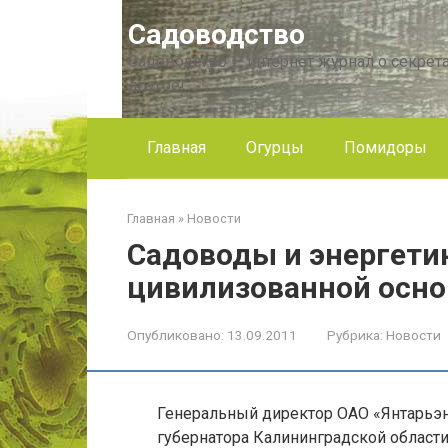
Перейти
Садоводство
к
контенту
Садоводство — интернет журнал о секрета
другое!
Главная
Огурцы
Помидоры
Главная
»
Новости
Садоводы и энергети
цивилизованной осно
Опубликовано:
13.09.2011
Рубрика:
Новости
Генеральный директор ОАО «Янтарьэн
губернатора Калининградской област