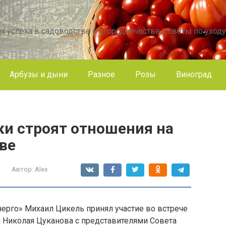
х успеха в садоводстве и огородничестве, советы по уходу
Арбузы и дыни
Разное
Розы
Виноград
ки строят отношения на
ве
Автор:
Alex
ерго» Михаил Цикель принял участие во встрече
и Николая Цуканова с представителями Совета