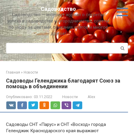
Перейти
Садоводство
к
Садоводство — интернет журнал о секретах
контенту
успеха в садоводстве и огородничестве, советы
по уходу за цветами, описания сортов и многое
другое!
Поиск:
Главная
»
Новости
Садоводы Геленджика благодарят Союз за
помощь в объединении
Опубликовано:
03.11.2022
Новости
Alex
Садоводы СНТ «Парус» и СНТ «Восход» города
Геленджик Краснодарского края выражают