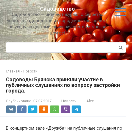
Перейти
Садоводство
к
Садоводство — интернет журнал о секретах
контенту
успеха в садоводстве и огородничестве, советы
по уходу за цветами, описания сортов и многое
другое!
Поиск:
Главная
»
Новости
Садоводы Брянска приняли участие в
публичных слушаниях по вопросу застройки
города.
Опубликовано:
07.07.2017
Новости
Alex
В концертном зале «Дружба» на публичные слушания по