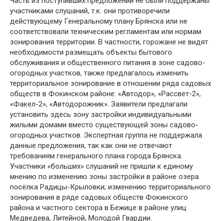
Часть из поступивших предложений не были поддержаны
участниками слушаний, т.к. они противоречили
действующему Генеральному плану Брянска или не
соответствовали техническим регламентам или нормам
зонирования территории. В частности, горожане не видят
необходимости размещать объекты бытового
обслуживания и общественного питания в зоне садово-
огородных участков, также предлагалось изменить
территориальное зонирование в отношении ряда садовых
обществ в Фокинском районе: «Автодор», «Рассвет-2»,
«Факел-2», «Автодорожник». Заявители предлагали
установить здесь зону застройки индивидуальными
жилыми домами вместо существующей зоны садово-
огородных участков. Экспертная группа не поддержала
данные предложения, так как они не отвечают
требованиям генерального плана города Брянска.
Участники «больших» слушаний не пришли к единому
мнению по изменению зоны застройки в районе озера
посёлка Радицы-Крыловки; изменению территориального
зонирования в ряде садовых обществ Фокинского
района и частного сектора в Бежице в районе улиц
Медведева, Литейной, Молодой Гвардии.