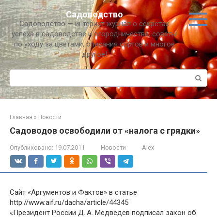
Перейти
Садоводство
к
Садоводство — интернет журнал о секретах
контенту
успеха в садоводстве и огородничестве, советы
по уходу за цветами, описания сортов и многое
другое!
Поиск:
Главная
»
Новости
Садоводов освободили от «налога с грядки»
Опубликовано:
19.07.2011
Новости
Alex
Сайт «Аргументов и Фактов» в статье
http://www.aif.ru/dacha/article/44345
«Президент России Д. А. Медведев подписал закон об