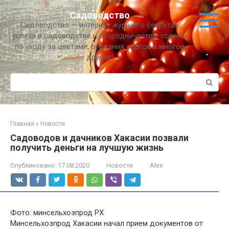
Перейти
Садоводство
к
Садоводство — интернет журнал о секретах
контенту
успеха в садоводстве и огородничестве, советы
по уходу за цветами, описания сортов и многое
другое!
Поиск:
Главная
»
Новости
Садоводов и дачников Хакасии позвали
получить деньги на лучшую жизнь
Опубликовано:
17.08.2020
Новости
Alex
Фото: минсельхозпрод РХ
Минсельхозпрод Хакасии начал прием документов от