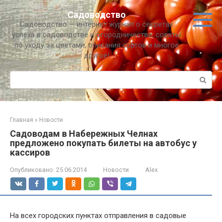
Перейти
Садоводство
к
Садоводство — интернет журнал о секретах
контенту
успеха в садоводстве и огородничестве, советы
по уходу за цветами, описания сортов и многое
другое!
Поиск:
Главная
»
Новости
Садоводам в Набережных Челнах
предложено покупать билеты на автобус у
кассиров
Опубликовано:
25.06.2014
Новости
Alex
На всех городских пунктах отправления в садовые