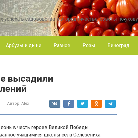
х успеха в садоводстве и огородничестве, советы по уходу
Арбузы и дыни
Разное
Розы
Виноград
ье высадили
олений
Автор:
Alex
блонь в честь героев Великой Победы.
анное учащимися школы села Селезениха