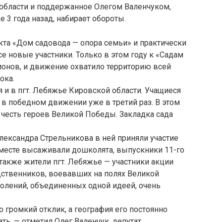
области и поддержанное Олегом Валенчуком,
е 3 года назад, набирает обороты.
кта «Дом садовода — опора семьи» и практически
 новые участники. Только в этом году к «Садам
онов, и движение охватило территорию всей
ока.
 и в пгт. Лебяжье Кировской области. Учащиеся
в победном движении уже в третий раз. В этом
 честь героев Великой Победы. Закладка сада
.
ександра Стрельникова в ней приняли участие
вместе высаживали дошколята, выпускники 11-го
 также жители пгт. Лебяжье — участники акции
дственников, воевавших на полях Великой
околений, объединенных одной идеей, очень
громкий отклик, а география его постоянно
ть, — отметил Олег Валенчук, депутат