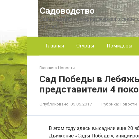
Перейти
Садоводство
к
контенту
Садоводство — интернет журнал о секрета
другое!
Главная
Огурцы
Помидоры
Главная
»
Новости
Сад Победы в Лебяж
представители 4 пок
Опубликовано:
05.05.2017
Рубрика:
Новости
В этом году здесь высадили еще 20 я
Движение «Сады Победы», иницииров