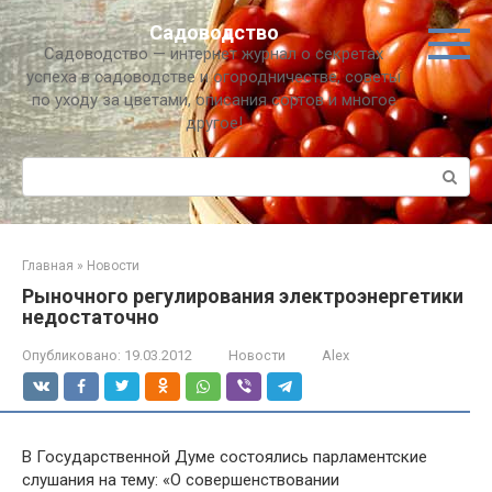
Перейти
Садоводство
к
Садоводство — интернет журнал о секретах
контенту
успеха в садоводстве и огородничестве, советы
по уходу за цветами, описания сортов и многое
другое!
Поиск:
Главная
»
Новости
Рыночного регулирования электроэнергетики
недостаточно
Опубликовано:
19.03.2012
Новости
Alex
В Государственной Думе состоялись парламентские
слушания на тему: «О совершенствовании