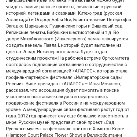
ландшафтные идеи XXI века. На выставке можно будет
увидеть самые разные проекты, связанные с русской
историей, легендами и сказками: Китеж-град (русская
Атлантида) и Огород Бабы Яги; Блистательный Петергоф и
Загадка Царицыно; Пушкинские горы и Вишневый сад;
Репинские пенаты, Бабушкин шестисотовый и т.д. Во
дворе Михайловского (Инженерного) замка планируется
создать вензель Павла I, который будет выполнен из
цветов. А сад Инженерного замка будет отдан
студенческим проектам.На рабочей встрече Оргкомитета
состоялось подписание соглашения о сотрудничестве с
международной организацией «АЛАРОС», которая стала
профиль-партнером фестиваля «Императорские сады
России». Вице-президент «АЛАРОС» – Илья Мочалов,
рассказал, что ассоциация будет помогать в поиске
участников выставки-конкурса и осуществлять
продвижение фестиваля в России и на международном
уровне. А международные связи фестиваля растут год от
года. 2012 год принесет ему еще бoльшую известность в
мире: Русский музей представит свой проект «Сад
Русского музея» на фестивале цветов в Хэмптон Корте
(Hampton Court Palace Flower Show) в Великобритании –