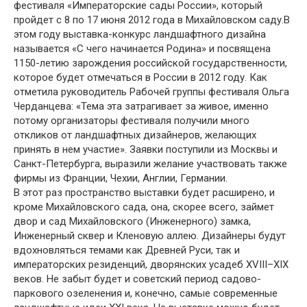
фестиваля «Императорские сады России», который
пройдет с 8 по 17 июня 2012 года в Михайловском саду.В
этом году выставка-конкурс ландшафтного дизайна
называется «С чего начинается Родина» и посвящена
1150-летию зарождения российской государственности,
которое будет отмечаться в России в 2012 году. Как
отметила руководитель Рабочей группы фестиваля Ольга
Черданцева: «Тема эта затрагивает за живое, именно
потому организаторы фестиваля получили много
откликов от ландшафтных дизайнеров, желающих
принять в нем участие». Заявки поступили из Москвы и
Санкт-Петербурга, выразили желание участвовать также
фирмы из Франции, Чехии, Англии, Германии.
В этот раз пространство выставки будет расширено, и
кроме Михайловского сада, она, скорее всего, займет
двор и сад Михайловского (Инженерного) замка,
Инженерный сквер и Кленовую аллею. Дизайнеры будут
вдохновляться темами как Древней Руси, так и
императорских резиденций, дворянских усадеб XVIII–XIX
веков. Не забыт будет и советский период садово-
паркового озеленения и, конечно, самые современные