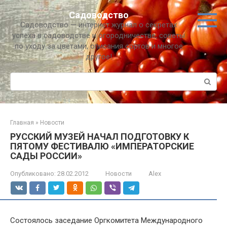
Перейти
Садоводство
к
Садоводство — интернет журнал о секретах
контенту
успеха в садоводстве и огородничестве, советы
по уходу за цветами, описания сортов и многое
другое!
Поиск:
Главная
»
Новости
РУССКИЙ МУЗЕЙ НАЧАЛ ПОДГОТОВКУ К
ПЯТОМУ ФЕСТИВАЛЮ «ИМПЕРАТОРСКИЕ
САДЫ РОССИИ»
Опубликовано:
28.02.2012
Новости
Alex
Cостоялось заседание Оргкомитета Международного