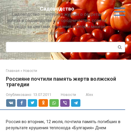
Перейти
Садоводство
к
Садоводство — интернет журнал о секретах
контенту
успеха в садоводстве и огородничестве, советы
по уходу за цветами, описания сортов и многое
другое!
Поиск:
Главная
»
Новости
Россияне почтили память жертв волжской
трагедии
Опубликовано:
13.07.2011
Новости
Alex
Россия во вторник, 12 июля, почтила память погибших в
результате крушения теплохода «Булгария» Днем