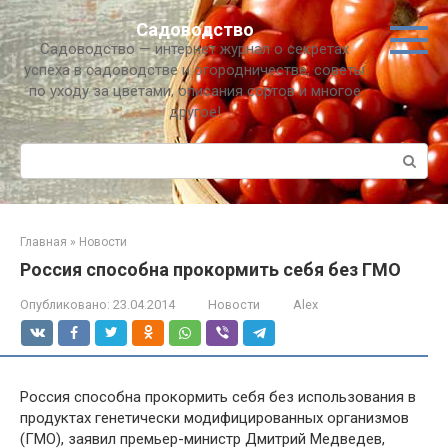
Перейти
Садоводство
к
Садоводство — интернет журнал о секретах
контенту
успеха в садоводстве и огородничестве, советы
по уходу за цветами, описания сортов и многое
другое!
Поиск:
Главная
»
Новости
Россия способна прокормить себя без ГМО
Опубликовано:
23.04.2014
Новости
Alex
Россия способна прокормить себя без использования в
продуктах генетически модифицированных организмов
(ГМО), заявил премьер-министр Дмитрий Медведев,