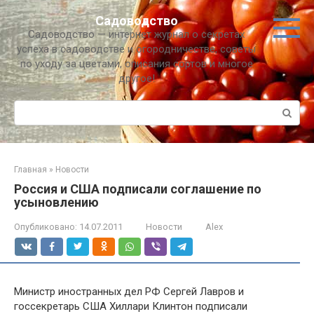
Перейти
Садоводство
к
Садоводство — интернет журнал о секретах
контенту
успеха в садоводстве и огородничестве, советы
по уходу за цветами, описания сортов и многое
другое!
Поиск:
Главная
»
Новости
Россия и США подписали соглашение по
усыновлению
Опубликовано:
14.07.2011
Новости
Alex
Министр иностранных дел РФ Сергей Лавров и
госсекретарь США Хиллари Клинтон подписали