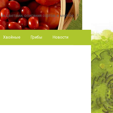
 за цветами, описания сортов и многое
Хвойные
Грибы
Новости