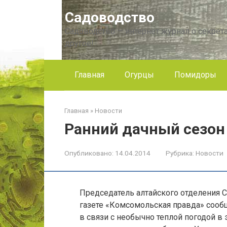
Перейти
Садоводство
к
контенту
Садоводство — интернет журнал о секрета
другое!
Главная
Огурцы
Помидоры
Главная
»
Новости
Ранний дачный сезон
Опубликовано:
14.04.2014
Рубрика:
Новости
Председатель алтайского отделения
газете «Комсомольская правда» сообщ
в связи с необычно теплой погодой в