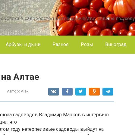
х успеха в садоводстве и огородничестве, советы по уходу
Арбузы и дыни
Разное
Розы
Виноград
 на Алтае
Автор:
Alex
 Союза садоводов Владимир Марков в интервью
ил, что
 этом году нетерпеливые садоводы выйдут на