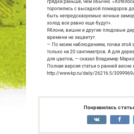
грядки раньше, чем обычно. «Хотелос
торопились с высадкой помидоров до
быть непредсказуемые ночные заморо
холод все равно еще будут».
Яблони, вишни и другие плодовые дер
времени не зацветут.
— По моим наблюдениям, почва этой з
только на 20 сантиметров. А для дер
для цветов, — сказал Владимир Марко
Полная версия статьи о ранней весне 
http://www.kp.ru/daily/26216.5/3099969
Понравилась стать