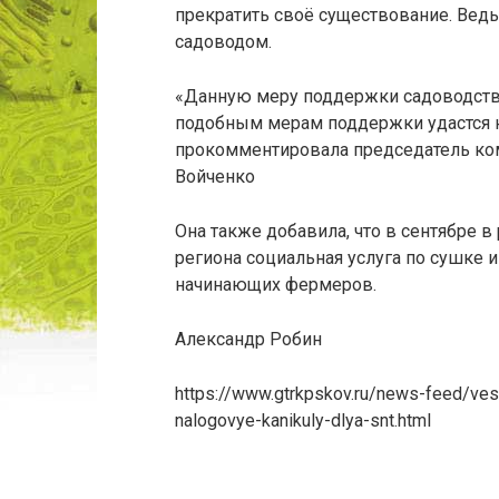
прекратить своё существование. Вед
садоводом.
«Данную меру поддержки садоводства
подобным мерам поддержки удастся н
прокомментировала председатель ком
Войченко
Она также добавила, что в сентябре в
региона социальная услуга по сушке 
начинающих фермеров.
Александр Робин
https://www.gtrkpskov.ru/news-feed/ves
nalogovye-kanikuly-dlya-snt.html