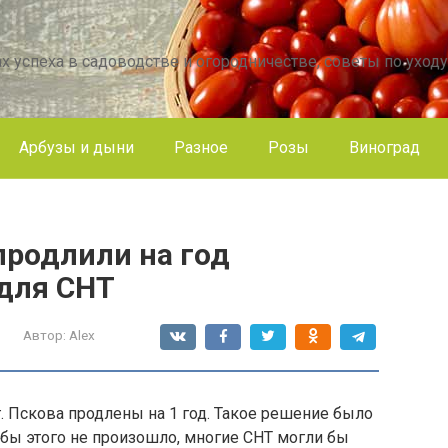
х успеха в садоводстве и огородничестве, советы по уходу
Арбузы и дыни
Разное
Розы
Виноград
продлили на год
для СНТ
Автор:
Alex
 Пскова продлены на 1 год. Такое решение было
 бы этого не произошло, многие СНТ могли бы