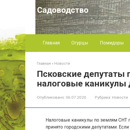
Перейти
Садоводство
к
контенту
Садоводство — интернет журнал о секрета
другое!
Главная
Огурцы
Помидоры
Главная
»
Новости
Псковские депутаты 
налоговые каникулы 
Опубликовано:
06.07.2020
Рубрика:
Новости
Налоговые каникулы по землям СНТ г.
принято городскими депутатами. Если