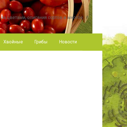
 за цветами, описания сортов и многое
Хвойные
Грибы
Новости