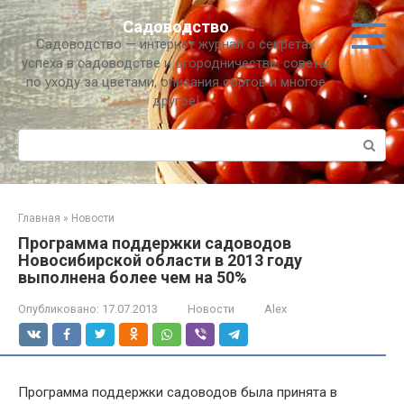
Перейти
Садоводство
к
Садоводство — интернет журнал о секретах
контенту
успеха в садоводстве и огородничестве, советы
по уходу за цветами, описания сортов и многое
другое!
Поиск:
Главная
»
Новости
Программа поддержки садоводов
Новосибирской области в 2013 году
выполнена более чем на 50%
Опубликовано:
17.07.2013
Новости
Alex
Программа поддержки садоводов была принята в