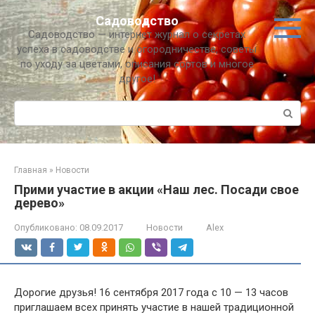
Перейти
Садоводство
к
Садоводство — интернет журнал о секретах
контенту
успеха в садоводстве и огородничестве, советы
по уходу за цветами, описания сортов и многое
другое!
Поиск:
Главная
»
Новости
Прими участие в акции «Наш лес. Посади свое
дерево»
Опубликовано:
08.09.2017
Новости
Alex
Дорогие друзья! 16 сентября 2017 года с 10 — 13 часов
приглашаем всех принять участие в нашей традиционной