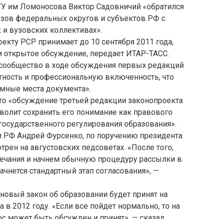
МГУ им Ломоносова Виктор Садовничий «обратился
узов федеральных округов и субъектов РФ с
 и вузовских коллективах».
екту РСР принимает до 10 сентября 2011 года,
 и открытое обсуждение, передает ИТАР-ТАСС.
сообщество в ходе обсуждения первых редакций
ность и профессиональную включенность, что
мные места документа».
то «обсуждение третьей редакции законопроекта
волит сохранить его понимание как правового
государственного регулирования образования».
и РФ Андрей Фурсенко, по поручению президента
рен на августовских педсоветах. «После того,
мечания и начнем обычную процедуру рассылки в
чнется стандартный этап согласования», —
 новый закон об образовании будет принят на
в 2012 году. «Если все пойдет нормально, то на
с может быть обсужден и принят», — сказал