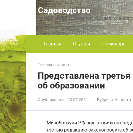
Перейти
Садоводство
к
контенту
Садоводство — интернет журнал о секрета
другое!
Главная
Огурцы
Помидоры
Главная
»
Новости
Представлена третья
об образовании
Опубликовано:
20.07.2011
Рубрика:
Новости
Минобрнауки РФ подготовило и предс
третью редакцию законопроекта об об