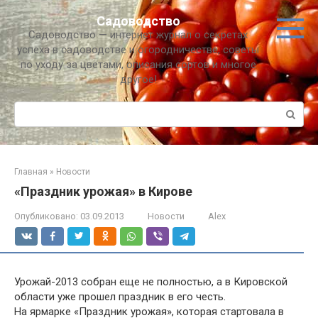
Перейти
Садоводство
к
Садоводство — интернет журнал о секретах
контенту
успеха в садоводстве и огородничестве, советы
по уходу за цветами, описания сортов и многое
другое!
Поиск:
Главная
»
Новости
«Праздник урожая» в Кирове
Опубликовано:
03.09.2013
Новости
Alex
Урожай-2013 собран еще не полностью, а в Кировской
области уже прошел праздник в его честь.
На ярмарке «Праздник урожая», которая стартовала в