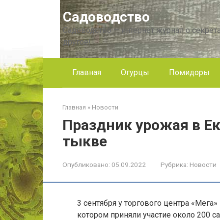
Перейти
Садоводство
к
контенту
Садоводство — интернет журнал о секрета
другое!
Главная
Огурцы
Помидоры
Главная
»
Новости
Праздник урожая в Е
тыкве
Опубликовано:
05.09.2022
Рубрика:
Новости
3 сентября у торгового центра «Мега»
котором приняли участие около 200 с