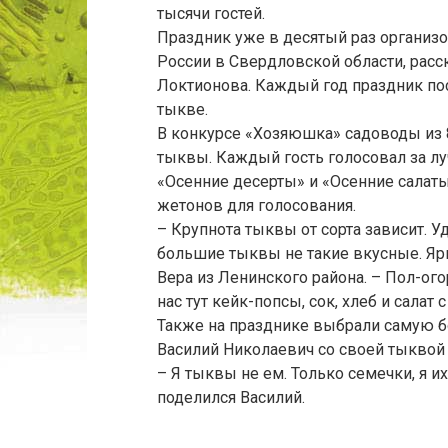
тысячи гостей.
Праздник уже в десятый раз организ
России в Свердловской области, рас
Локтионова. Каждый год праздник по
тыкве.
В конкурсе «Хозяюшка» садоводы из 
тыквы. Каждый гость голосовал за л
«Осенние десерты» и «Осенние салаты
жетонов для голосования.
– Крупнота тыквы от сорта зависит. У
большие тыквы не такие вкусные. Яр
Вера из Ленинского района. – Пол-ого
нас тут кейк-попсы, сок, хлеб и салат
Также на празднике выбрали самую б
Василий Николаевич со своей тыквой «
– Я тыквы не ем. Только семечки, я и
поделился Василий.