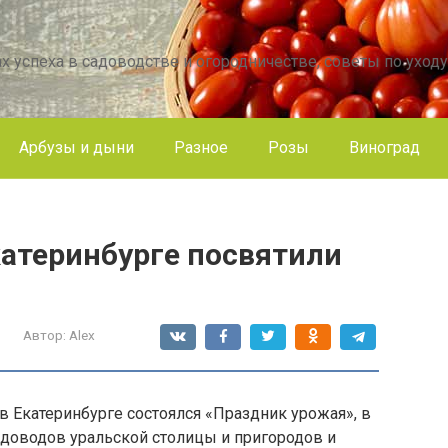
х успеха в садоводстве и огородничестве, советы по уходу
Арбузы и дыни
Разное
Розы
Виноград
катеринбурге посвятили
Автор:
Alex
 в Екатеринбурге состоялся «Праздник урожая», в
адоводов уральской столицы и пригородов и