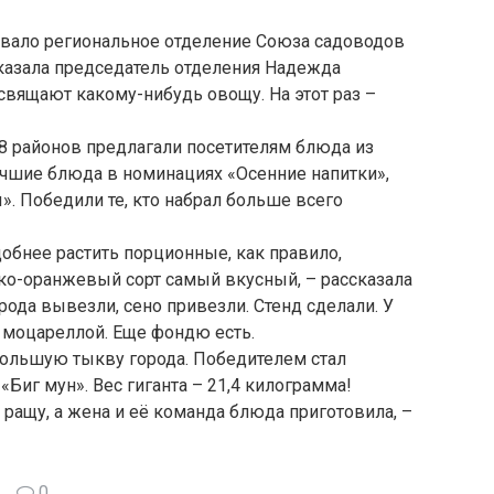
овало региональное отделение Союза садоводов
сказала председатель отделения Надежда
свящают какому-нибудь овощу. На этот раз –
8 районов предлагали посетителям блюда из
учшие блюда в номинациях «Осенние напитки»,
». Победили те, кто набрал больше всего
добнее растить порционные, как правило,
ко-оранжевый сорт самый вкусный, – рассказала
рода вывезли, сено привезли. Стенд сделали. У
 с моцареллой. Еще фондю есть.
ольшую тыкву города. Победителем стал
Биг мун». Вес гиганта – 21,4 килограмма!
х ращу, а жена и её команда блюда приготовила, –
0