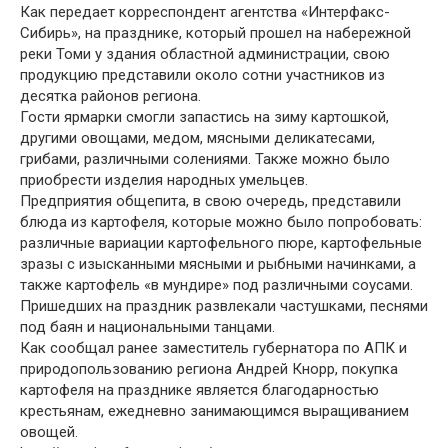
Как передает корреспондент агентства «Интерфакс-
Сибирь», на празднике, который прошел на набережной
реки Томи у здания областной администрации, свою
продукцию представили около сотни участников из
десятка районов региона.
Гости ярмарки смогли запастись на зиму картошкой,
другими овощами, медом, мясными деликатесами,
грибами, различными солениями. Также можно было
приобрести изделия народных умельцев.
Предприятия общепита, в свою очередь, представили
блюда из картофеля, которые можно было попробовать:
различные вариации картофельного пюре, картофельные
зразы с изысканными мясными и рыбными начинками, а
также картофель «в мундире» под различными соусами.
Пришедших на праздник развлекали частушками, песнями
под баян и национальными танцами.
Как сообщал ранее заместитель губернатора по АПК и
природопользованию региона Андрей Кнорр, покупка
картофеля на празднике является благодарностью
крестьянам, ежедневно занимающимся выращиванием
овощей.