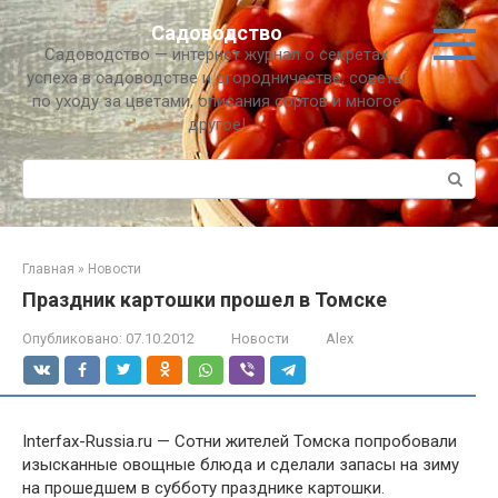
Перейти
Садоводство
к
Садоводство — интернет журнал о секретах
контенту
успеха в садоводстве и огородничестве, советы
по уходу за цветами, описания сортов и многое
другое!
Поиск:
Главная
»
Новости
Праздник картошки прошел в Томске
Опубликовано:
07.10.2012
Новости
Alex
Interfax-Russia.ru — Сотни жителей Томска попробовали
изысканные овощные блюда и сделали запасы на зиму
на прошедшем в субботу празднике картошки.