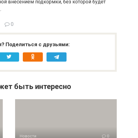
ной внесением подкормки, без которой будет
.
0
я? Поделиться с друзьями:
жет быть интересно
Новости
0