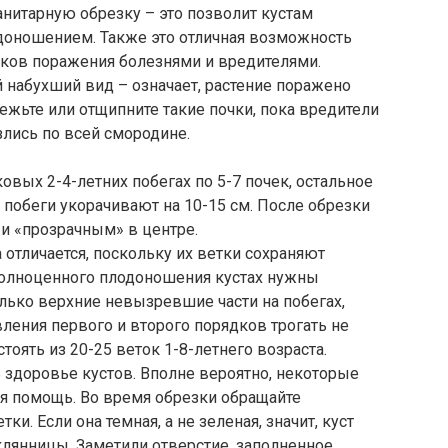
анитарную обрезку – это позволит кустам
одоношением. Также это отличная возможность
аков поражения болезнями и вредителями.
набухший вид – означает, растение поражено
жьте или отщипните такие почки, пока вредители
злись по всей смородине.
овых 2-4-летних побегах по 5-7 почек, остальное
побеги укорачивают на 10-15 см. После обрезки
и «прозрачным» в центре.
 отличается, поскольку их ветки сохраняют
полноценного плодоношения кустах нужны
лько верхние невызревшие части на побегах,
ления первого и второго порядков трогать не
тоять из 20-25 веток 1-8-летнего возраста.
 здоровье кустов. Вполне вероятно, некоторые
ная помощь. Во время обрезки обращайте
и. Если она темная, а не зеленая, значит, куст
лянницы. Заметили отверстие, заполненное