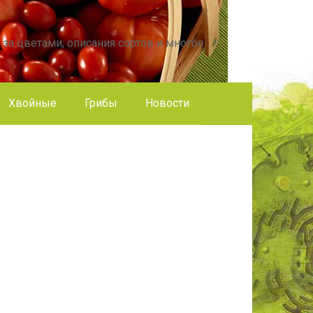
 за цветами, описания сортов и многое
Хвойные
Грибы
Новости