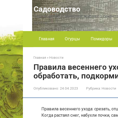
Перейти
Садоводство
к
контенту
Садоводство — интернет журнал о секрета
другое!
Главная
Огурцы
Помидоры
Главная
»
Новости
Правила весеннего ух
обработать, подкорм
Опубликовано:
24.04.2023
Рубрика:
Новости
Правила весеннего ухода: срезать, от
Когда растаял снег, набухли почки, 