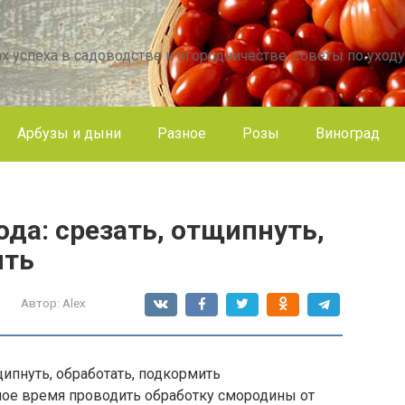
х успеха в садоводстве и огородничестве, советы по уходу
Арбузы и дыни
Разное
Розы
Виноград
ода: срезать, отщипнуть,
ить
Автор:
Alex
щипнуть, обработать, подкормить
самое время проводить обработку смородины от