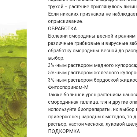
трухой – растение приглянулось личин
Если никаких признаков не наблюдает
опрыскивание.
ОБРАБОТКА
Болезни смородины весной и ранним л
различные грибковые и вирусные заб
обработку смородины весной до расп
выбор:
3%-ным раствором медного купороса;
5%-ным раствором железного купорос
3%-ным раствором бордоской жидкос
Фитоспорином-М.
Также большой урон растениям нанося
смородинная галлица, тля и другие о
используйте биопрепараты, их выбор 
приверженец народных методов, то 
раствор, настои чеснока, луковой шелу
ПОДКОРМКА