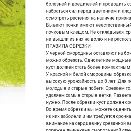
болезней и вредителей и проводить с
набраться сил перед цветением и пл
осмотреть растения на наличие призн
Бывают почки имеют неестественный 
почковым клещом. Не откладывая, сре
не вышли из них на волю и не распол
ПРАВИЛА ОБРЕЗКИ
У черной смородины оставляют на бок
можно обрезать. Однолетние мощные 
куст должен стать более компактным 
У красной и белой смородины обрезка
высокую урожайность до 8 лет. Для 
молодые и старые побеги. Срезаем то
удаляем самые старые ветки. Разветв
нужно. После обрезки куст должен сос
Во время обрезки вы можете оценить
из них заболели и им требуется сроч
внимание на сердцевину срезанной ветк
поражен личинками смородинной стек