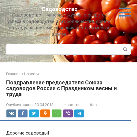
Перейти
Садоводство
к
Садоводство — интернет журнал о секретах
контенту
успеха в садоводстве и огородничестве, советы
по уходу за цветами, описания сортов и многое
другое!
Поиск:
Главная
»
Новости
Поздравление председателя Союза
садоводов России с Праздником весны и
труда
Опубликовано:
30.04.2013
Новости
Alex
Дорогие садоводы!