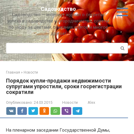
Перейти
Садоводство
к
Садоводство — интернет журнал о секретах
контенту
успеха в садоводстве и огородничестве, советы
по уходу за цветами, описания сортов и многое
другое!
Поиск:
Главная
»
Новости
Порядок купли-продажи недвижимости
супругами упростили, сроки госрегистрации
сократили
Опубликовано:
24.03.2015
Новости
Alex
На пленарном заседании Государственной Думы,