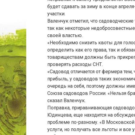
будет сдавать за зиму в конце апрел
участки.
Валенчук отметил, что садоводчески
так как некоторые недобросовестные
своей властью.
«Необходимо снизить квоты для голос
определить как его права, так и обяза
товариществам должны быть прикреп
проверять расходы СНТ.
«Садовод отличается от фермера тем, 
прибыль, у садоводов таких экономич
очередь на себя, поэтому должны име
Союза садоводов России. «Нельзя бр
сказал Валенчук.
Поправка, приравнивающая садоводов
Юдинцева, еще находится на обсуждени
проблеме по-разному. «В Московской
услуги, но получать все льготы и все 