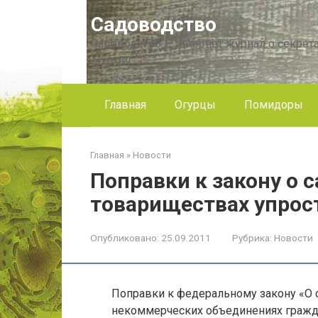
Перейти
Садоводство
к
контенту
Садоводство — интернет журнал о секрета
другое!
Главная
Огурцы
Помидоры
Главная
»
Новости
Поправки к закону о 
товариществах упрост
Опубликовано:
25.09.2011
Рубрика:
Новости
Поправки к федеральному закону «О 
некоммерческих объединениях гражд