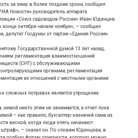
сть за зиму в более поздние сроки, сообщил
РИА Новости» руководитель аппарата
изации «Союз садоводов России» Иван Юдинцев.
 конце октября-начале ноября», — сообщил
, депутат Госдумы от партии «Единая Россия»
инятому Государственной думой 13 лет назад,
ениям: регламентация взаимоотношений
риществ (СНТ) с обслуживающими
контролирующими органами; регламентация
аментация их отношений с местными органами
ых сложных поправок является упрощение
, зимой никто этим не занимается, а отчет пока
имой – как правило, бухгалтер-казначей сама из
ости весной, когда люди опять начинают
я штраф», — сказал он. По словам Юдинцева, в
сти особую форму отчетности, которую можно