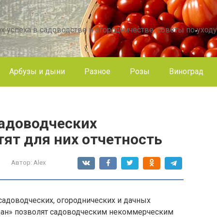
х успеха в садоводстве и огородничестве, советы по уходу
Арбузы и дыни
Разное
Розы
Виноград
садоводческих
ят для них отчетность
Автор:
Alex
садоводческих, огороднических и дачных
ан» позволят садоводческим некоммерческим