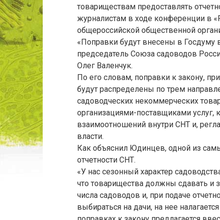
товариществам предоставлять отчетно
журналистам в ходе конференции в «
общероссийской общественной орган
«Поправки будут внесены в Госдуму в
председатель Союза садоводов России
Олег Валенчук.
По его словам, поправки к закону, пр
будут распределены по трем направл
садоводческих некоммерческих това
организациями-поставщиками услуг, 
взаимоотношений внутри СНТ и, регл
власти.
Как объяснил Юдинцев, одной из сам
отчетности СНТ.
«У нас сезонный характер садоводства
что товарищества должны сдавать и з
числа садоводов и, при подаче отчетн
выбираться на дачи, на нее налагаетс
поправках к закону предлагается вве