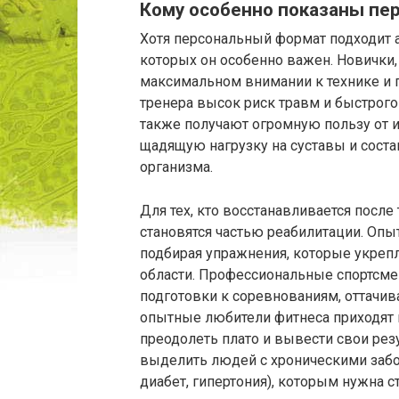
Кому особенно показаны пе
Хотя персональный формат подходит а
которых он особенно важен. Новички,
максимальном внимании к технике и п
тренера высок риск травм и быстрог
также получают огромную пользу от 
щадящую нагрузку на суставы и соста
организма.
Для тех, кто восстанавливается посл
становятся частью реабилитации. Опыт
подбирая упражнения, которые укреп
области. Профессиональные спортсм
подготовки к соревнованиям, оттачив
опытные любители фитнеса приходят к
преодолеть плато и вывести свои рез
выделить людей с хроническими забо
диабет, гипертония), которым нужна с