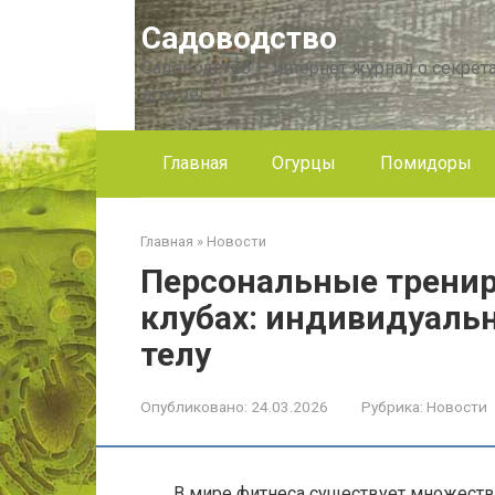
Перейти
Садоводство
к
контенту
Садоводство — интернет журнал о секрета
другое!
Главная
Огурцы
Помидоры
Главная
»
Новости
Персональные тренир
клубах: индивидуаль
телу
Опубликовано:
24.03.2026
Рубрика:
Новости
В мире фитнеса существует множество