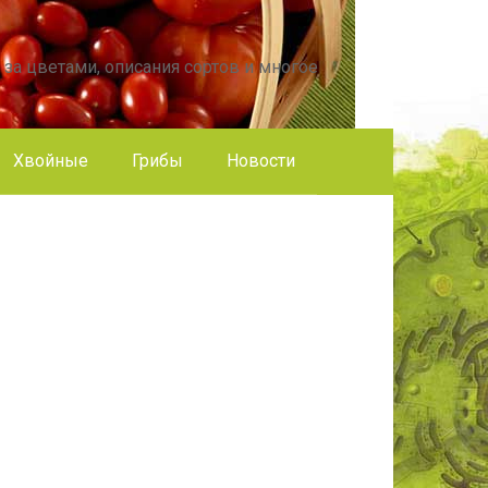
 за цветами, описания сортов и многое
Хвойные
Грибы
Новости