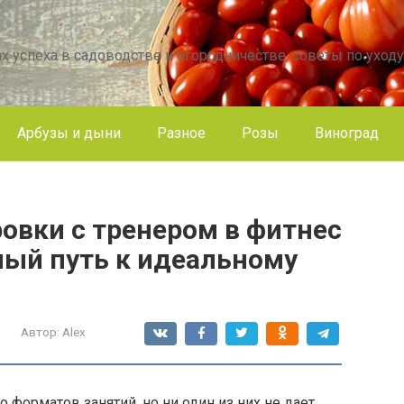
х успеха в садоводстве и огородничестве, советы по уходу
Арбузы и дыни
Разное
Розы
Виноград
овки с тренером в фитнес
ный путь к идеальному
Автор:
Alex
 форматов занятий, но ни один из них не дает