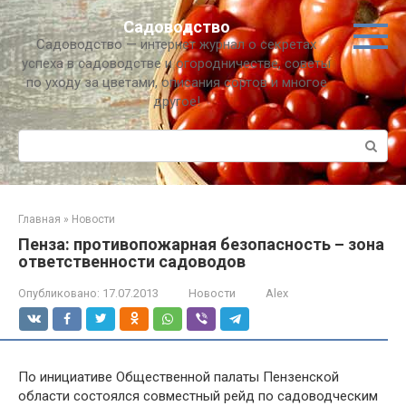
Перейти
Садоводство
к
Садоводство — интернет журнал о секретах
контенту
успеха в садоводстве и огородничестве, советы
по уходу за цветами, описания сортов и многое
другое!
Поиск:
Главная
»
Новости
Пенза: противопожарная безопасность – зона
ответственности садоводов
Опубликовано:
17.07.2013
Новости
Alex
По инициативе Общественной палаты Пензенской
области состоялся совместный рейд по садоводческим