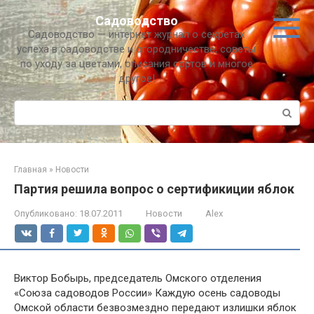
Перейти
Садоводство
к
Садоводство — интернет журнал о секретах
контенту
успеха в садоводстве и огородничестве, советы
по уходу за цветами, описания сортов и многое
другое!
Поиск:
Главная
»
Новости
Партия решила вопрос о сертификиции яблок
Опубликовано:
18.07.2011
Новости
Alex
Виктор Бобырь, председатель Омского отделения
«Союза садоводов России» Каждую осень садоводы
Омской области безвозмездно передают излишки яблок