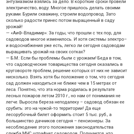
энтузиазмом взялись за дело. В короткие сроки провели
электричество, воду. Многое пришлось делать своими
руками. Бурили скважину, строили водопровод. Зато
сколько радости принес потом выращенный в саду
урожай!
— «АиФ-Владимир»: За годы, что прошли с тех пор, для
садоводов многое изменилось. И хотя системы электро–
и водоснабжения уже есть, легко ли сегодня садоводам
выращивать урожай на своих сотках?
— Б.М.: Если бы проблемы были с урожаем! Беда в том,
что садоводческие товарищества сегодня оказались в
круговороте проблем, решение которых от них не зависит
нисколько. Взять хотя бы положение о том, что сегодня
сад должен находиться не ближе чем в 15 метрах от
леса. Понятно, что эта норма родилась в результате
лесных пожаров летом 2010 г., но нам от понимания не
легче. Выросла береза неподалеку – садовод обязан ее
срубить: это на чужой-то территории! Да еще
лесорубочный билет оформить стоит 5 тыс. руб., а
большинство дачников сегодня – пенсионеры. За
несоблюдение этого положения законодательства
служба МЧС штрафует садоводов. Получается, что