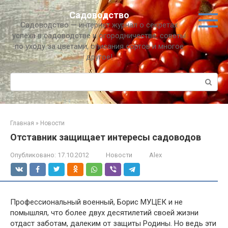
Перейти
Садоводство
к
Садоводство — интернет журнал о секретах
контенту
успеха в садоводстве и огородничестве, советы
по уходу за цветами, описания сортов и многое
другое!
Поиск:
Главная
»
Новости
Отставник защищает интересы садоводов
Опубликовано:
17.10.2012
Новости
Alex
Профессиональный военный, Борис МУЦЕК и не
помышлял, что более двух десятилетий своей жизни
отдаст заботам, далеким от защиты Родины. Но ведь эти