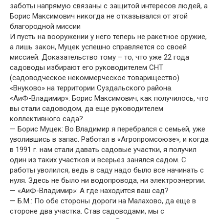
заботы напрямую связаны с защитой интересов людей, а
Борис Максимович никогда не отказывался от этой
благородной миссии
И пусть на вооружении у него теперь не ракетное оружие,
а лишь закон, Муцек успешно справляется со своей
миссией. Доказательство тому – то, что уже 22 года
садоводы избирают его руководителем СНТ
(садоводческое некоммерческое товарищество)
«Внуково» на территории Суздальского района.
«АиФ-Владимир»: Борис Максимович, как получилось, что
вы стали садоводом, да еще руководителем
коллективного сада?
— Борис Муцек: Во Владимир я перебрался с семьей, уже
уволившись в запас. Работал в «Агропромсоюзе», и когда
в 1991 г. нам стали давать садовые участки, я получил
один из таких участков и всерьез занялся садом. С
работы уволился, ведь в саду надо было все начинать с
нуля. Здесь не было ни водопровода, ни электроэнергии.
— «АиФ-Владимир»: А где находится ваш сад?
— Б.М.: По обе стороны дороги на Малахово, да еще в
стороне два участка. Став садоводами, мы с