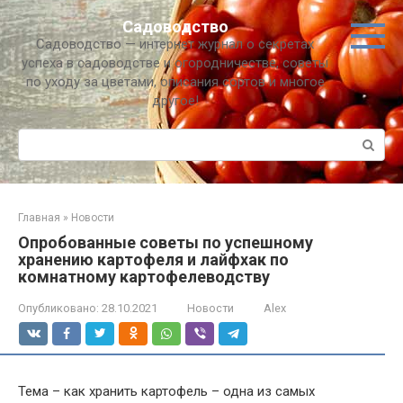
Перейти
Садоводство
к
Садоводство — интернет журнал о секретах
контенту
успеха в садоводстве и огородничестве, советы
по уходу за цветами, описания сортов и многое
другое!
Поиск:
Главная
»
Новости
Опробованные советы по успешному
хранению картофеля и лайфхак по
комнатному картофелеводству
Опубликовано:
28.10.2021
Новости
Alex
Тема – как хранить картофель – одна из самых