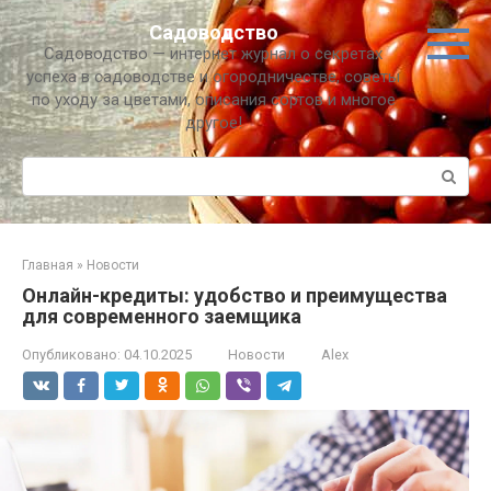
Перейти
Садоводство
к
Садоводство — интернет журнал о секретах
контенту
успеха в садоводстве и огородничестве, советы
по уходу за цветами, описания сортов и многое
другое!
Поиск:
Главная
»
Новости
Онлайн-кредиты: удобство и преимущества
для современного заемщика
Опубликовано:
04.10.2025
Новости
Alex