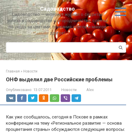
Перейти
Садоводство
к
Садоводство — интернет журнал о секретах
контенту
успеха в садоводстве и огородничестве, советы
по уходу за цветами, описания сортов и многое
другое!
Поиск:
Главная
»
Новости
ОНФ выделил две Российские проблемы
Опубликовано:
13.07.2011
Новости
Alex
Как уже сообщалось, сегодня в Пскове в рамках
конференции на тему «Региональное развитие — основа
процветания страны» обсуждаются следующие вопросы: