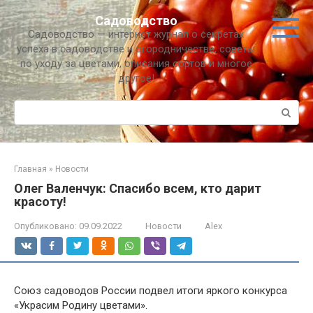
Перейти
Садоводство
к
Садоводство — интернет журнал о секретах
контенту
успеха в садоводстве и огородничестве, советы
по уходу за цветами, описания сортов и многое
другое!
Поиск:
Главная
»
Новости
Олег Валенчук: Спасибо всем, кто дарит
красоту!
Опубликовано:
09.09.2022
Новости
Alex
Союз садоводов России подвел итоги яркого конкурса
«Украсим Родину цветами».