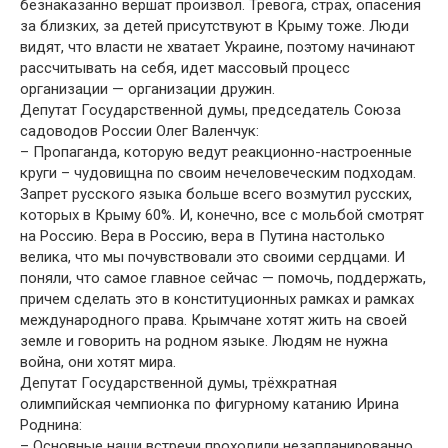
безнаказанно вершат произвол. Тревога, страх, опасения
за близких, за детей присутствуют в Крыму тоже. Люди
видят, что власти не хватает Украине, поэтому начинают
рассчитывать на себя, идет массовый процесс
организации — организации дружин.
Депутат Государственной думы, председатель Союза
садоводов России Олег Валенчук:
– Пропаганда, которую ведут реакционно-настроенные
круги – чудовищна по своим нечеловеческим подходам.
Запрет русского языка больше всего возмутил русских,
которых в Крыму 60%. И, конечно, все с мольбой смотрят
на Россию. Вера в Россию, вера в Путина настолько
велика, что мы почувствовали это своими сердцами. И
поняли, что самое главное сейчас — помочь, поддержать,
причем сделать это в конституционных рамках и рамках
международного права. Крымчане хотят жить на своей
земле и говорить на родном языке. Людям не нужна
война, они хотят мира.
Депутат Государственной думы, трёхкратная
олимпийская чемпионка по фигурному катанию Ирина
Роднина:
– Основные наши встречи проходили незапланированно