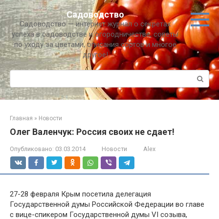
Перейти
Садоводство
к
Садоводство — интернет журнал о секретах
контенту
успеха в садоводстве и огородничестве, советы
по уходу за цветами, описания сортов и многое
другое!
Поиск:
Главная
»
Новости
Олег Валенчук: Россия своих не сдает!
Опубликовано:
03.03.2014
Новости
Alex
27-28 февраля Крым посетила делегация
Государственной думы Российской Федерации во главе
с вице-спикером Государственной думы VI созыва,