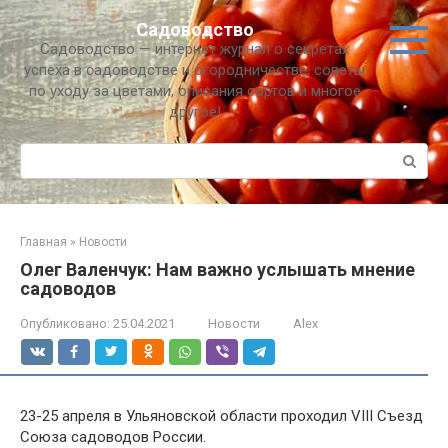
Перейти
Садоводство
к
Садоводство — интернет журнал о секретах
контенту
успеха в садоводстве и огородничестве, советы
по уходу за цветами, описания сортов и многое
другое!
Поиск:
Главная
»
Новости
Олег Валенчук: Нам важно услышать мнение
садоводов
Опубликовано:
25.04.2021
Новости
Alex
23-25 апреля в Ульяновской области проходил VIII Съезд
Союза садоводов России.