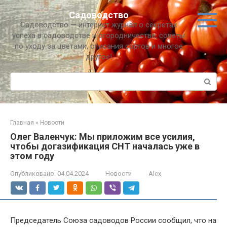
Перейти
Садоводство
к
Садоводство — интернет журнал о секретах
контенту
успеха в садоводстве и огородничестве, советы
по уходу за цветами, описания сортов и многое
другое!
Поиск:
Главная
»
Новости
Олег Валенчук: Мы приложим все усилия,
чтобы догазификация СНТ началась уже в
этом году
Опубликовано:
04.04.2024
Новости
Alex
Председатель Союза садоводов России сообщил, что на