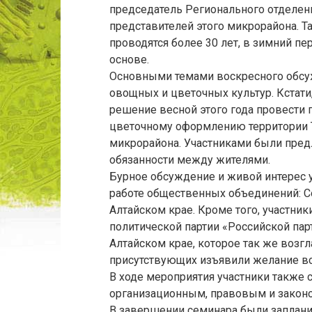
председатель Регионального отделен
представителей этого микрорайона. Т
проводятся более 30 лет, в зимний пе
основе.
Основными темами воскресного обсуж
овощных и цветочных культур. Кстати
решение весной этого года провести 
цветочному оформлению территории 
микрорайона. Участниками были пре
обязанности между жителями.
Бурное обсуждение и живой интерес 
работе общественных объединений: С
Алтайском крае. Кроме того, участни
политической партии «Российской пар
Алтайском крае, которое так же возг
присутствующих изъявили желание вс
В ходе мероприятия участники также
организационным, правовым и закон
В завершении семинара были заплан