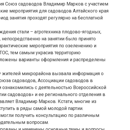
ия Союз садоводов Владимир Марков с участием
акие мероприятия для садоводов Алтайского края
риод занятия проходят регулярно на бесплатной
дения стали – агротехника плодово-ягодных,
, непосредственно на занятии было принято
практические мероприятия по озеленению и
ТОС, тем самым украсив территорию
дложены варианты оформления и распределены
у жителей микрорайона вызвала информация о
оюза садоводов, Ассоциации садоводов в
ки ознакомились с деятельностью Всероссийской
тии садоводов» и ее регионального отделения в
лавляет Владимир Марков. Кстати, многие из
тупить в ряды самой молодой партии.
 смогли получить консультацию по различным
одательным вопросам.
ированы и намечены основные темы и вопросы