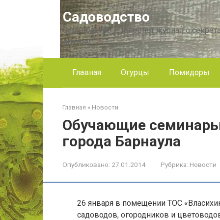
Перейти
Садоводство
к
контенту
Садоводство — интернет журнал о секрета
другое!
Главная
Огурцы
Помидоры
Главная
»
Новости
Обучающие семинары
города Барнаула
Опубликовано:
27.01.2014
Рубрика:
Новости
26 января в помещении ТОС «Власихи
садоводов, огородников и цветоводо