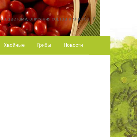
 за цветами, описания сортов и многое
Хвойные
Грибы
Новости