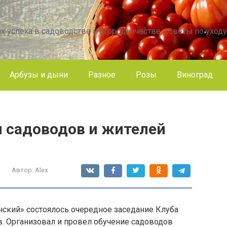
х успеха в садоводстве и огородничестве, советы по уходу
Арбузы и дыни
Разное
Розы
Виноград
 садоводов и жителей
Автор:
Alex
нский» состоялось очередное заседание Клуба
в. Организовал и провел обучение садоводов