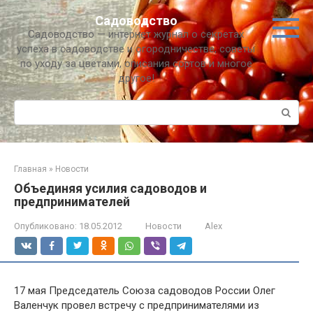
Перейти
Садоводство
к
Садоводство — интернет журнал о секретах
контенту
успеха в садоводстве и огородничестве, советы
по уходу за цветами, описания сортов и многое
другое!
Поиск:
Главная
»
Новости
Объединяя усилия садоводов и
предпринимателей
Опубликовано:
18.05.2012
Новости
Alex
17 мая Председатель Союза садоводов России Олег
Валенчук провел встречу с предпринимателями из