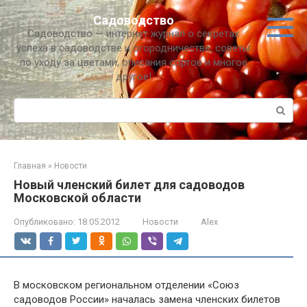
Перейти
Садоводство
к
Садоводство — интернет журнал о секретах
контенту
успеха в садоводстве и огородничестве, советы
по уходу за цветами, описания сортов и многое
другое!
Поиск:
Главная
»
Новости
Новый членский билет для садоводов
Московской области
Опубликовано:
18.05.2012
Новости
Alex
В московском региональном отделении «Союз
садоводов России» началась замена членских билетов