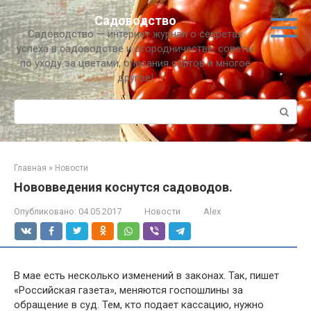
Перейти
Садоводство
к
Садоводство — интернет журнал о секретах
контенту
успеха в садоводстве и огородничестве, советы
по уходу за цветами, описания сортов и многое
другое!
Поиск:
Главная
»
Новости
Нововведения коснутся садоводов.
Опубликовано:
04.05.2017
Новости
Alex
В мае есть несколько изменений в законах. Так, пишет
«Российская газета», меняются госпошлины за
обращение в суд. Тем, кто подает кассацию, нужно