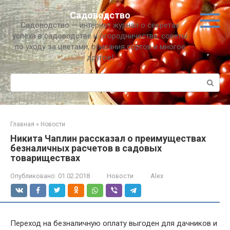
Перейти
Садоводство
к
Садоводство — интернет журнал о секретах
контенту
успеха в садоводстве и огородничестве, советы
по уходу за цветами, описания сортов и многое
другое!
Поиск:
Главная
»
Новости
Никита Чаплин рассказал о преимуществах
безналичных расчетов в садовых
товариществах
Опубликовано:
01.02.2018
Новости
Alex
Переход на безналичную оплату выгоден для дачников и