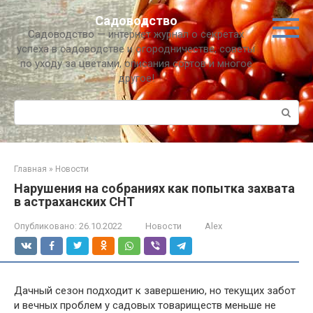
Перейти
Садоводство
к
Садоводство — интернет журнал о секретах
контенту
успеха в садоводстве и огородничестве, советы
по уходу за цветами, описания сортов и многое
другое!
Поиск:
Главная
»
Новости
Нарушения на собраниях как попытка захвата
в астраханских СНТ
Опубликовано:
26.10.2022
Новости
Alex
Дачный сезон подходит к завершению, но текущих забот
и вечных проблем у садовых товариществ меньше не