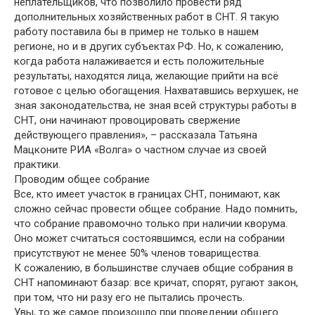
неплательщиков, что позволило провести ряд
дополнительных хозяйственных работ в СНТ. Я такую
работу поставила бы в пример не только в нашем
регионе, но и в других субъектах РФ. Но, к сожалению,
когда работа налаживается и есть положительные
результаты, находятся лица, желающие прийти на всё
готовое с целью обогащения. Нахватавшись верхушек, не
зная законодательства, не зная всей структуры работы в
СНТ, они начинают провоцировать свержение
действующего правления», – рассказала Татьяна
Мацконите РИА «Волга» о частном случае из своей
практики.
Проводим общее собрание
Все, кто имеет участок в границах СНТ, понимают, как
сложно сейчас провести общее собрание. Надо помнить,
что собрание правомочно только при наличии кворума.
Оно может считаться состоявшимся, если на собрании
присутствуют не менее 50% членов товарищества.
К сожалению, в большинстве случаев общие собрания в
СНТ напоминают базар: все кричат, спорят, ругают закон,
при том, что ни разу его не пытались прочесть.
Увы, то же самое произошло при проведении общего