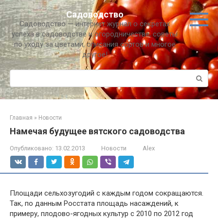
Перейти
Садоводство
к
Садоводство — интернет журнал о секретах
контенту
успеха в садоводстве и огородничестве, советы
по уходу за цветами, описания сортов и многое
другое!
Поиск:
Главная
»
Новости
Намечая будущее вятского садоводства
Опубликовано:
13.02.2013
Новости
Alex
Площади сельхозугодий с каждым годом сокращаются.
Так, по данным Росстата площадь насаждений, к
примеру, плодово-ягодных культур с 2010 по 2012 год