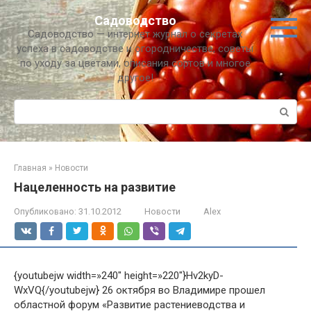
Перейти
Садоводство
к
Садоводство — интернет журнал о секретах
контенту
успеха в садоводстве и огородничестве, советы
по уходу за цветами, описания сортов и многое
другое!
Поиск:
Главная
»
Новости
Нацеленность на развитие
Опубликовано:
31.10.2012
Новости
Alex
{youtubejw width=»240″ height=»220″}Hv2kyD-
WxVQ{/youtubejw} 26 октября во Владимире прошел
областной форум «Развитие растениеводства и