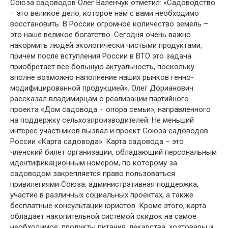
Союза садоводов Олег Валенчук отметил: «Садоводство
– это великое дело, которое нам с вами необходимо
восстановить. В России огромное количество земель –
это наше великое богатство. Сегодня очень важно
накормить людей экологически чистыми продуктами,
причем после вступления России в ВТО это задача
приобретает все большую актуальность, поскольку
вполне возможно наполнение наших рынков генно-
модифицированной продукцией». Олег Дорианович
рассказал владимирцам о реализации партийного
проекта «Дом садовода – опора семьи», направленного
на поддержку сельхозпроизводителей. Не меньший
интерес участников вызвал и проект Союза садоводов
России «Карта садовода». Карта садовода – это
членский билет организации, обладающий персональным
идентификационным номером, по которому за
садоводом закрепляется право пользоваться
привилегиями Союза: административная поддержка,
участие в различных социальных проектах, а также
бесплатные консультации юристов. Кроме этого, карта
обладает накопительной системой скидок на самое
необходимое: продукты питания, лекарства, хозтовары и