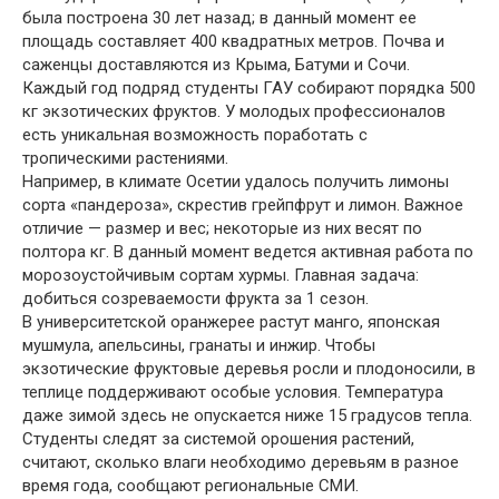
была построена 30 лет назад; в данный момент ее
площадь составляет 400 квадратных метров. Почва и
саженцы доставляются из Крыма, Батуми и Сочи.
Каждый год подряд студенты ГАУ собирают порядка 500
кг экзотических фруктов. У молодых профессионалов
есть уникальная возможность поработать с
тропическими растениями.
Например, в климате Осетии удалось получить лимоны
сорта «пандероза», скрестив грейпфрут и лимон. Важное
отличие — размер и вес; некоторые из них весят по
полтора кг. В данный момент ведется активная работа по
морозоустойчивым сортам хурмы. Главная задача:
добиться созреваемости фрукта за 1 сезон.
В университетской оранжерее растут манго, японская
мушмула, апельсины, гранаты и инжир. Чтобы
экзотические фруктовые деревья росли и плодоносили, в
теплице поддерживают особые условия. Температура
даже зимой здесь не опускается ниже 15 градусов тепла.
Студенты следят за системой орошения растений,
считают, сколько влаги необходимо деревьям в разное
время года, сообщают региональные СМИ.