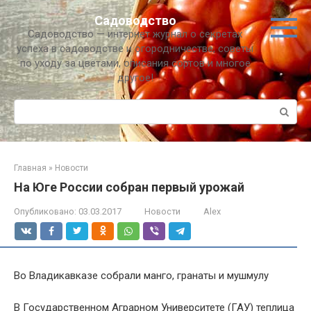
Перейти
Садоводство
к
Садоводство — интернет журнал о секретах
контенту
успеха в садоводстве и огородничестве, советы
по уходу за цветами, описания сортов и многое
другое!
Поиск:
Главная
»
Новости
На Юге России собран первый урожай
Опубликовано:
03.03.2017
Новости
Alex
Во Владикавказе собрали манго, гранаты и мушмулу
В Государственном Аграрном Университете (ГАУ) теплица