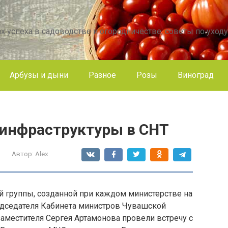
х успеха в садоводстве и огородничестве, советы по уходу
Арбузы и дыни
Разное
Розы
Виноград
 инфраструктуры в СНТ
Автор:
Alex
й группы, созданной при каждом министерстве на
едседателя Кабинета министров Чувашской
заместителя Сергея Артамонова провели встречу с