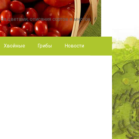
 за цветами, описания сортов и многое
Хвойные
Грибы
Новости