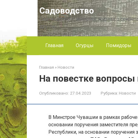
Перейти
Садоводство
к
контенту
Садоводство — интернет журнал о секрета
другое!
Главная
Огурцы
Помидоры
Главная
»
Новости
На повестке вопросы
Опубликовано:
27.04.2023
Рубрика:
Новости
В Минстрое Чувашии в рамках рабоче
основании поручения заместителя пр
Республики, на основании поручения 