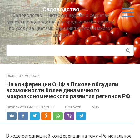
Перейти
Садоводство
к
Садоводство — интернет журнал о секретах
контенту
успеха в садоводстве и огородничестве, советы
по уходу за цветами, описания сортов и многое
другое!
Поиск:
Главная
»
Новости
На конференции ОНФ в Пскове обсудили
возможности более динамичного
макроэкономического развития регионов РФ
Опубликовано:
13.07.2011
Новости
Alex
В ходе сегодняшней конференции на тему «Региональное