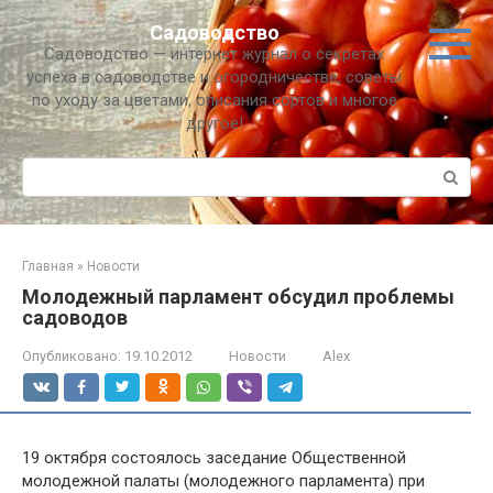
Перейти
Садоводство
к
Садоводство — интернет журнал о секретах
контенту
успеха в садоводстве и огородничестве, советы
по уходу за цветами, описания сортов и многое
другое!
Поиск:
Главная
»
Новости
Молодежный парламент обсудил проблемы
садоводов
Опубликовано:
19.10.2012
Новости
Alex
19 октября состоялось заседание Общественной
молодежной палаты (молодежного парламента) при